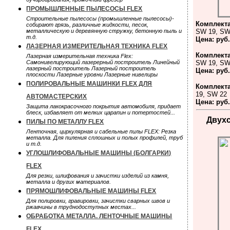
ПРОМЫШЛЕННЫЕ ПЫЛЕСОСЫ FLEX
Строительные пылесосы (промышленные пылесосы)-
Комплекта
собирают грязь, различные жидкости, песок,
металлическую и деревянную стружку, бетонную пыль и
SW 19, SW
т.д.
Цена: руб
ЛАЗЕРНАЯ ИЗМЕРИТЕЛЬНАЯ ТЕХНИКА FLEX
Комплекта
Лазерная измерительная техника Flex:
Cамонивелирующий лазерерный построитель Линейный
SW 19, SW
лазерный построитель Лазерный построитель
Цена: руб
плоскости Лазерные уровни Лазерные нивелиры
ПОЛИРОВАЛЬНЫЕ МАШИНКИ FLEX ДЛЯ
Комплекта
19, SW 22
АВТОМАСТЕРСКИХ
Цена: руб
Защита лакокрасочного покрытия автомобиля, придает
блеск, избавляет от мелких царапин и потертостей...
Двух
ПИЛЫ ПО МЕТАЛЛУ FLEX
Ленточная, циркулярная и сабельные пилы FLEX: Резка
металла. Для пиления сплошных и полых профилей, труб
и т.д.
УГЛОШЛИФОВАЛЬНЫЕ МАШИНЫ (БОЛГАРКИ)
FLEX
Для резки, шлифования и зачистки изделий из камня,
металла и других материалов.
ПРЯМОШЛИФОВАЛЬНЫЕ МАШИНЫ FLEX
Для полировки, гравировки, зачистки сварных швов и
ржавчины в труднодоступных местах...
ОБРАБОТКА МЕТАЛЛА. ЛЕНТОЧНЫЕ МАШИНЫ
FLEX