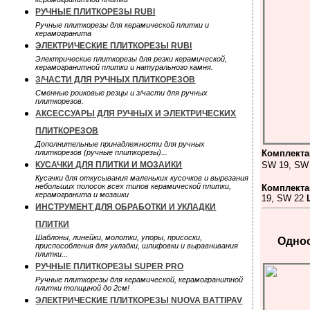
РУЧНЫЕ ПЛИТКОРЕЗЫ RUBI
Ручные плиткорезы для керамической плитки и
керамогранита
ЭЛЕКТРИЧЕСКИЕ ПЛИТКОРЕЗЫ RUBI
Электрические плиткорезы для резки керамической,
керамогранитной плитки и натурального камня.
З/ЧАСТИ ДЛЯ РУЧНЫХ ПЛИТКОРЕЗОВ
Сменные роиковые резцы и з/части для ручных
плиткорезов.
АКСЕССУАРЫ ДЛЯ РУЧНЫХ И ЭЛЕКТРИЧЕСКИХ
ПЛИТКОРЕЗОВ
Дополнительные принадлежности для ручных
плиткорезов (ручные плиткорезы)...
Комплект
КУСАЧКИ ДЛЯ ПЛИТКИ И МОЗАИКИ
SW 19, SW
Кусачки для откусывания маленьких кусочков и вырезания
небольших полосок всех типов керамической плитки,
Комплект
керамогранита и мозаики
19
, SW 22
ИНСТРУМЕНТ ДЛЯ ОБРАБОТКИ И УКЛАДКИ
ПЛИТКИ
Шаблоны, линейки, молотки, упоры, присоски,
Одно
приспособления для укладки, шлифовки и выравнивания
плитки...
РУЧНЫЕ ПЛИТКОРЕЗЫ SUPER PRO
Ручные плиткорезы для керамической, керамогранитной
плитки толщиной до 2см!
ЭЛЕКТРИЧЕСКИЕ ПЛИТКОРЕЗЫ NUOVA BATTIPAV