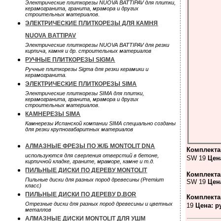
Электрические плиткорезы NUOVA BATTIPAV для плитки,
керамогранита, гранита, мрамора и других
строительных материалов.
ЭЛЕКТРИЧЕСКИЕ ПЛИТКОРЕЗЫ ДЛЯ КАМНЯ
NUOVA BATTIPAV
Электрические плиткорезы NUOVA BATTIPAV для резки
кирпича, камня и др. строительных материалов
РУЧНЫЕ ПЛИТКОРЕЗЫ SIGMA
Ручные плиткорезы Sigma для резки керамики и
керамогранита.
ЭЛЕКТРИЧЕСКИЕ ПЛИТКОРЕЗЫ SIMA
Электрические плиткорезы SIMA для плитки,
керамогранита, гранита, мрамора и других
строительных материалов.
КАМНЕРЕЗЫ SIMA
Камнерезы Испанской компании SIMA специально созданы
для резки крупногабаритных материалов
АЛМАЗНЫЕ ФРЕЗЫ ПО Ж/Б MONTOLIT DNA
Комплект
используются для сверления отверстий в бетоне,
SW 19
Цен
кирпичной кладке, граните, мраморе, камне и т.д.
ПИЛЬНЫЕ ДИСКИ ПО ДЕРЕВУ MONTOLIT
Комплекта
Пильные диски для разных пород древесины (Premium
SW 19
Цен
класс)
ПИЛЬНЫЕ ДИСКИ ПО ДЕРЕВУ D.BOR
Комплект
Отрезные диски для разных пород древесины и цветных
19
Цена: р
металлов
АЛМАЗНЫЕ ДИСКИ MONTOLIT ДЛЯ УШМ