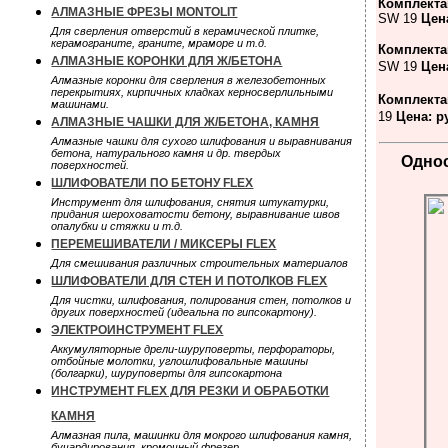
Комплект
АЛМАЗНЫЕ ФРЕЗЫ MONTOLIT
SW 19
Цен
Для сверления отверстий в керамической плитке,
керамограните, граните, мраморе и т.д.
Комплект
АЛМАЗНЫЕ КОРОНКИ ДЛЯ Ж/БЕТОНА
SW 19
Цен
Алмазные коронки для сверления в железобетонных
перекрытиях, кирпичных кладках керносверлильными
Комплект
машинами.
19
Цена: р
АЛМАЗНЫЕ ЧАШКИ ДЛЯ Ж/БЕТОНА, КАМНЯ
Алмазные чашки для сухого шлифования и выравнивания
бетона, натурального камня и др. твердых
Одно
поверхностей.
ШЛИФОВАТЕЛИ ПО БЕТОНУ FLEX
Инструмент для шлифования, снятия штукатурки,
придания шероховатости бетону, выравнивание швов
опалубки и стяжки и т.д.
ПЕРЕМЕШИВАТЕЛИ / МИКСЕРЫ FLEX
Для смешивания различных строительных материалов
ШЛИФОВАТЕЛИ ДЛЯ СТЕН И ПОТОЛКОВ FLEX
Для чистки, шлифования, полирования стен, потолков и
других поверхностей (идеальна по гипсокартону).
ЭЛЕКТРОИНСТРУМЕНТ FLEX
Аккумуляторные дрели-шуруповерты, перфораторы,
отбойные молотки, углошлифовальные машины
(болгарки), шуруповерты для гипсокартона
ИНСТРУМЕНТ FLEX ДЛЯ РЕЗКИ И ОБРАБОТКИ
КАМНЯ
Алмазная пила, машинки для мокрого шлифования камня,
бучардирования, кромочный фрезер