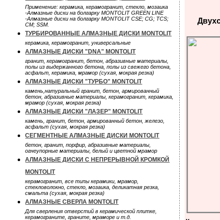
Применение: керамика, керамогранит, стекло, мозаика
-Алмазные диски на болгарку MONTOLIT GREEN LINE
-Алмазные диски на болгарку MONTOLIT CSE; CG; TCS;
Двух
CM; SSM.
ТУРБИРОВАННЫЕ АЛМАЗНЫЕ ДИСКИ MONTOLIT
керамика, керамогранит, универсальные
АЛМАЗНЫЕ ДИСКИ "DNA" MONTOLIT
гранит, керамогранит, бетон, абразивные материалы,
полы из выдержанного бетона, полы из свежего бетона,
асфальт, керамика, мрамор (сухая, мокрая резка)
АЛМАЗНЫЕ ДИСКИ "ТУРБО" MONTOLIT
камень,натуральный гранит, бетон, армированный
бетон, абразивные материалы, керамогранит, керамика,
мрамор (сухая, мокрая резка)
АЛМАЗНЫЕ ДИСКИ "ЛАЗЕР" MONTOLIT
камень, гранит, бетон, армированный бетон, железо,
асфальт (сухая, мокрая резка)
СЕГМЕНТНЫЕ АЛМАЗНЫЕ ДИСКИ MONTOLIT
бетон, гранит, порфир, абразивные материалы,
огнеупорные материалы, белый и цветной мрамор
АЛМАЗНЫЕ ДИСКИ С НЕПРЕРЫВНОЙ КРОМКОЙ
MONTOLIT
керамогранит, все типы керамики, мрамор,
стекловолокно, стекло, мозаика, деликатная резка,
смальта (сухая, мокрая резка)
АЛМАЗНЫЕ СВЕРЛА MONTOLIT
Для сверления отверстий в керамической плитке,
керамограните, граните, мраморе и т.д.